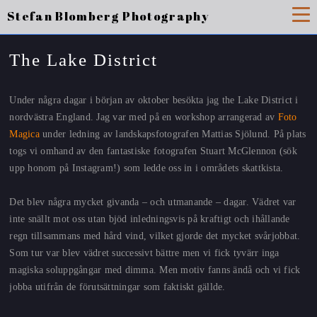
Stefan Blomberg Photography
The Lake District
Under några dagar i början av oktober besökta jag the Lake District i
nordvästra England. Jag var med på en workshop arrangerad av
Foto
Magica
under ledning av landskapsfotografen Mattias Sjölund. På plats
togs vi omhand av den fantastiske fotografen Stuart McGlennon (sök
upp honom på Instagram!) som ledde oss in i områdets skattkista.
Det blev några mycket givanda – och utmanande – dagar. Vädret var
inte snällt mot oss utan bjöd inledningsvis på kraftigt och ihållande
regn tillsammans med hård vind, vilket gjorde det mycket svårjobbat.
Som tur var blev vädret successivt bättre men vi fick tyvärr inga
magiska soluppgångar med dimma. Men motiv fanns ändå och vi fick
jobba utifrån de förutsättningar som faktiskt gällde.