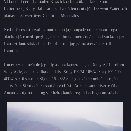
Vi bodde i den lilla staden Keswick och besökte platser som
Buttermere, Kelly Hall Tarn, olika ställen runt sjön Derwent Water och
platser med vyer över Cumbrian Mountains.
Nedan finns ett urval av motiv som jag fångade under resan. Inga
blanka sjöar med speglingar och dimma, men ändå en del vackra vyer
från det fantastiska Lake District som jag gärna återvänder till i
framtiden.
Under resan använde jag mig av två kamerahus, en Sony A7iii och en
Sony A7iv, och tre olika objektiv: Sony FE 24-105/4, Sony FE 100-
400/4.5-5.6 samt en Sigma 16-28/2.8. Jag använde också ett rejält
stativ från Sirui och ett stativhuvud från Acratec samt diverse filter.
Annan viktig utrustning var heltäckande regställ och gummistövlar!