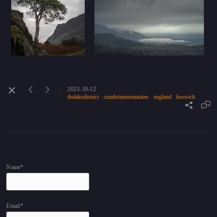
2023-10-12
thelakedistrict
cumbrianmountains
england
keswick
Name*
Email*